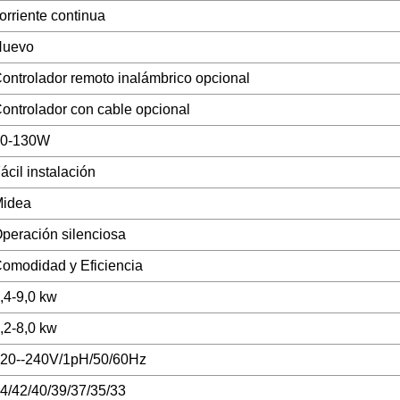
orriente continua
Nuevo
ontrolador remoto inalámbrico opcional
ontrolador con cable opcional
40-130W
ácil instalación
idea
peración silenciosa
omodidad y Eficiencia
,4-9,0 kw
,2-8,0 kw
20--240V/1pH/50/60Hz
4/42/40/39/37/35/33