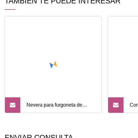
TAMBIÉN TE PUEDE INTERESAR
Nevera para furgoneta de
Com
camping de 15L/25L/42L
apr
ref
ENVIAR CONSULTA