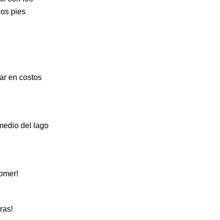
los pies
ar en costos
medio del lago
comer!
ras!