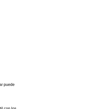
par puede
il con los