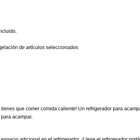
ncluido.
gelación de artículos seleccionados
 tienes que comer comida caliente! Un refrigerador para acam
s para acampar.
espacio adicional en el refrigerador. ¡Llene el refrigerador portát